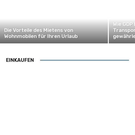
Wie GDP 
Die Vorteile des Mietens von
Transpor
Wohnmobilen für Ihren Urlaub
gewährle
EINKAUFEN