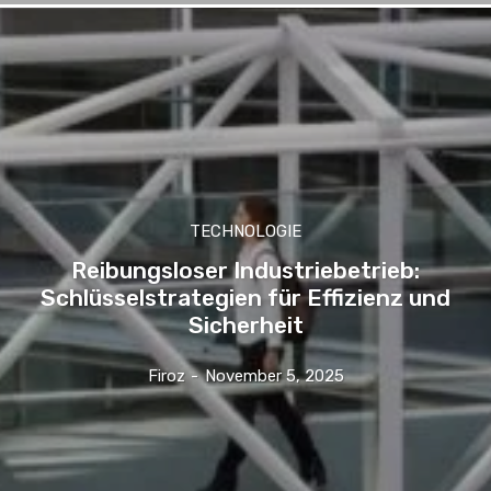
TECHNOLOGIE
Reibungsloser Industriebetrieb:
Schlüsselstrategien für Effizienz und
Sicherheit
Firoz
-
November 5, 2025