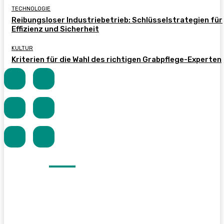
TECHNOLOGIE
Reibungsloser Industriebetrieb: Schlüsselstrategien für
Effizienz und Sicherheit
KULTUR
Kriterien für die Wahl des richtigen Grabpflege-Experten
NEUESTE
ARTIKEL
HEIM
Der Leitfaden für
MUSS
Hausbesitzer zu
Dienstleistungen, die
GELESEN